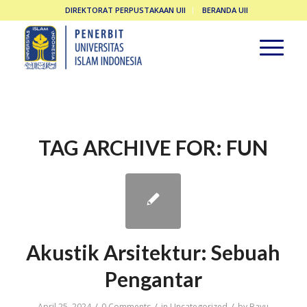
DIREKTORAT PERPUSTAKAAN UII
BERANDA UII
TAG ARCHIVE FOR:
FUN
Akustik Arsitektur: Sebuah
Pengantar
/
/
/
April 25, 2024
0 Comments
in
Uncategorized
by
Bayu