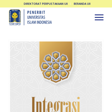
DIREKTORAT PERPUSTAKAAN UII
BERANDA UII