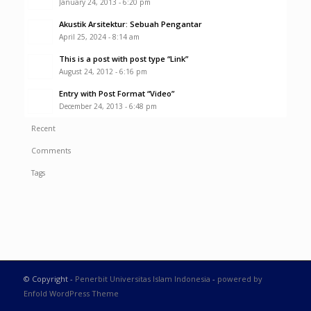
January 24, 2013 - 6:20 pm
Akustik Arsitektur: Sebuah Pengantar
April 25, 2024 - 8:14 am
This is a post with post type “Link”
August 24, 2012 - 6:16 pm
Entry with Post Format “Video”
December 24, 2013 - 6:48 pm
Recent
Comments
Tags
© Copyright -
Penerbit Universitas Islam Indonesia
-
powered by
Enfold WordPress Theme