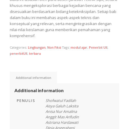
khusus mengeksplorasi berbagai kejadian bencana yang
disesuaikan berdasarkan bidang ketekniksipilan. Setiap bab
dalam buku ini membahas aspek-aspek teknis dan
konseptual yang relevan, serta mengintegrasikan dengan
nilai-nilai keislaman guna memberikan pemahaman yang
komprehensif.
Categories:
Lingkungan
,
Non Fiksi
Tags:
modul ajar
,
Penerbit UII
,
penerbitUII
,
terbaru
Additional information
Additional information
PENULIS
Shofwatul Fadilah
Aisya Galuh Laksita
Anisa Nur Amalina
Anggit Mas Arifudin
Astriana Hardawati
Dinia Anggraheni