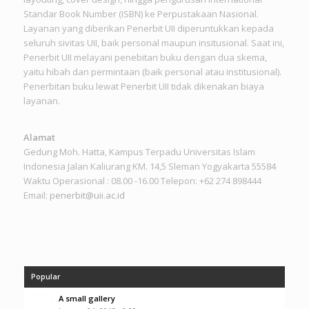
Standar Book Number (ISBN) ke Perpustakaan Nasional.
Layanan yang diberikan Penerbit UII diperuntukkan kepada
seluruh sivitas UII, baik personal maupun insitusional. Saat ini,
Penerbit UII melayani penebitan buku dengan dua skema,
yaitu hibah dan permintaan (baik personal atau institusional).
Penerbitan buku lewat Penerbit UII tidak dikenakan biaya
layanan.
Alamat
Gedung Moh. Hatta, Kampus Terpadu Universitas Islam
Indonesia Jalan Kaliurang KM. 14,5 Sleman Yogyakarta 55584
Waktu Operasional : 08.00 -16.00 Telepon: +62 274 898444
Email:
penerbit@uii.ac.id
Popular
A small gallery