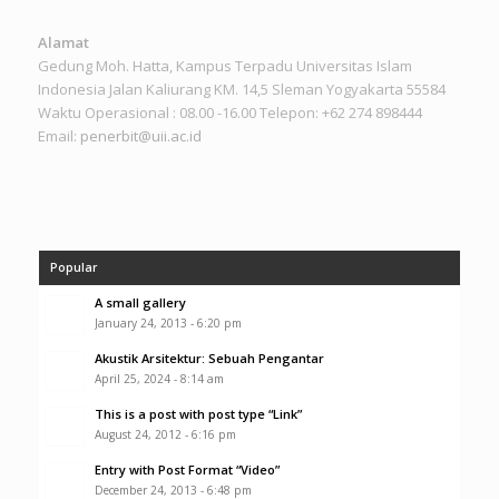
Alamat
Gedung Moh. Hatta, Kampus Terpadu Universitas Islam
Indonesia Jalan Kaliurang KM. 14,5 Sleman Yogyakarta 55584
Waktu Operasional : 08.00 -16.00 Telepon: +62 274 898444
Email:
penerbit@uii.ac.id
Popular
A small gallery
January 24, 2013 - 6:20 pm
Akustik Arsitektur: Sebuah Pengantar
April 25, 2024 - 8:14 am
This is a post with post type “Link”
August 24, 2012 - 6:16 pm
Entry with Post Format “Video”
December 24, 2013 - 6:48 pm