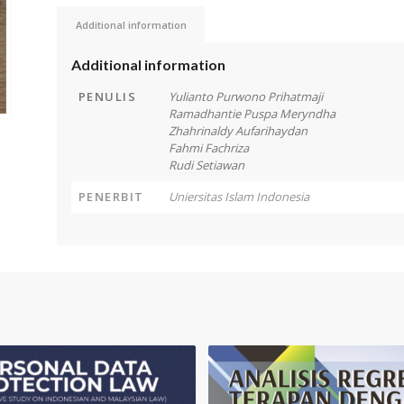
Additional information
Additional information
PENULIS
Yulianto Purwono Prihatmaji
Ramadhantie Puspa Meryndha
Zhahrinaldy Aufarihaydan
Fahmi Fachriza
Rudi Setiawan
PENERBIT
Uniersitas Islam Indonesia