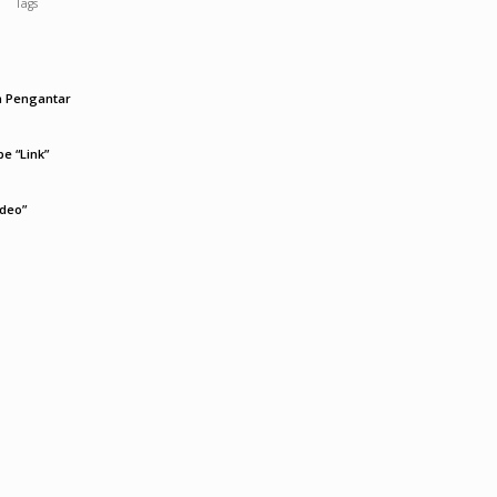
Tags
ah Pengantar
pe “Link”
ideo”