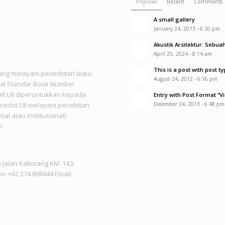
Popular
Recent
Comments
A small gallery
January 24, 2013 - 6:20 pm
Akustik Arsitektur: Sebu
April 25, 2024 - 8:14 am
This is a post with post ty
yang melayani penerbitan buku
August 24, 2012 - 6:16 pm
onal Standar Book Number
it UII diperuntukkan kepada
Entry with Post Format “V
enerbit UII melayani penebitan
December 24, 2013 - 6:48 pm
l atau institusional).
n.
Jalan Kaliurang KM. 14,5
n: +62 274 898444 Email: