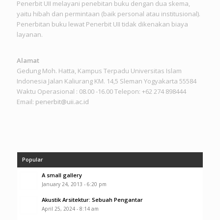
Penerbit UII melayani penebitan buku dengan dua skema,
yaitu hibah dan permintaan (baik personal atau institusional).
Penerbitan buku lewat Penerbit UII tidak dikenakan biaya
layanan.
Alamat
Gedung Moh. Hatta, Kampus Terpadu Universitas Islam
Indonesia Jalan Kaliurang KM. 14,5 Sleman Yogyakarta 55584
Waktu Operasional : 08.00 -16.00 Telepon: +62 274 898444
Email:
penerbit@uii.ac.id
Popular
A small gallery
January 24, 2013 - 6:20 pm
Akustik Arsitektur: Sebuah Pengantar
April 25, 2024 - 8:14 am