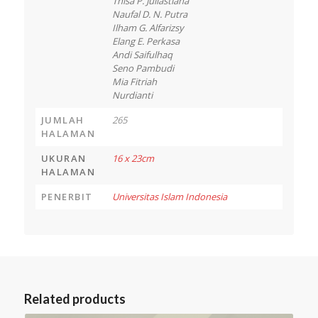
Thisa P. Juliastiana
Naufal D. N. Putra
Ilham G. Alfarizsy
Elang E. Perkasa
Andi Saifulhaq
Seno Pambudi
Mia Fitriah
Nurdianti
JUMLAH
265
HALAMAN
UKURAN
16 x 23cm
HALAMAN
PENERBIT
Universitas Islam Indonesia
Related products