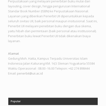
Perpustakaan yang melayani penerbitan buku mulai dari
layouting, cover design, hingga pengurusan International
Standar Book Number (ISBN) ke Perpustakaan Nasional.
Layanan yang diberikan Penerbit UII diperuntukkan kepada
seluruh sivitas UII, baik personal maupun insitusional. Saat ini,
Penerbit UII melayani penebitan buku dengan dua skema,
yaitu hibah dan permintaan (baik personal atau institusional).
Penerbitan buku lewat Penerbit UII tidak dikenakan biaya
layanan.
Alamat
Gedung Moh. Hatta, Kampus Terpadu Universitas Islam
Indonesia Jalan Kaliurang KM. 14,5 Sleman Yogyakarta 55584
Waktu Operasional : 08.00 -16.00 Telepon: +62 274 898444
Email:
penerbit@uii.ac.id
Popular