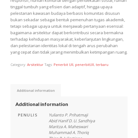
responsif, hunian komunal dengan pendekatan sosial, rumah
tinggal tumbuh yang efisien dan adaptif, hingga upaya
pelestarian kawasan budaya berbasis komunitas disusun
bukan sekadar sebagai bentuk pemenuhan tugas akademik,
tetapi sebagai upaya untuk menjawab pertanyaan esensial:
bagaimana arsitektur dapat berkontribusi secara bermakna
terhadap kehidupan masyarakat, keberlanjutan lingkungan,
dan pelestarian identitas lokal di tengah arus perubahan
yang cepat dan tidak jarang menimbulkan ketimpangan ruang.
Category:
Arsitektur
Tags:
Penerbit UII
,
penerbitUII
,
terbaru
Additional information
Additional information
PENULIS
Yulianto P. Prihatmaji
Abid Hanif D. U. Sandhiya
Maritza A. Maheswari
Muhammad A. Thoriq