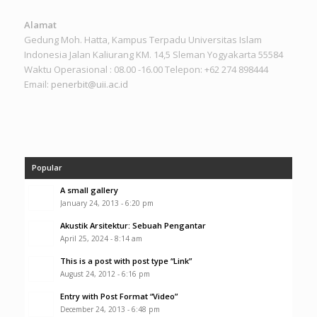
Alamat
Gedung Moh. Hatta, Kampus Terpadu Universitas Islam
Indonesia Jalan Kaliurang KM. 14,5 Sleman Yogyakarta 55584
Waktu Operasional : 08.00 -16.00 Telepon: +62 274 898444
Email:
penerbit@uii.ac.id
Popular
A small gallery
January 24, 2013 - 6:20 pm
Akustik Arsitektur: Sebuah Pengantar
April 25, 2024 - 8:14 am
This is a post with post type “Link”
August 24, 2012 - 6:16 pm
Entry with Post Format “Video”
December 24, 2013 - 6:48 pm