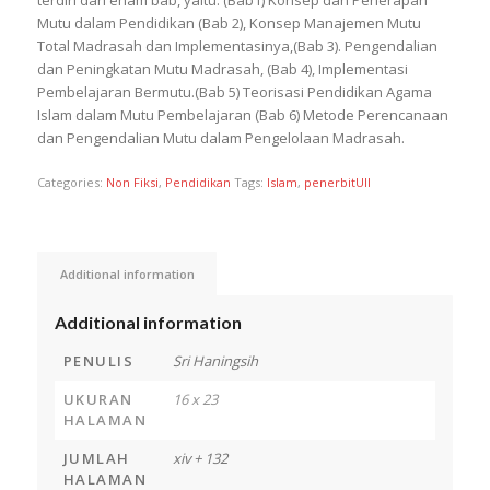
terdiri dari enam bab, yaitu: (Bab1) Konsep dan Penerapan
Mutu dalam Pendidikan (Bab 2), Konsep Manajemen Mutu
Total Madrasah dan Implementasinya,(Bab 3). Pengendalian
dan Peningkatan Mutu Madrasah, (Bab 4), Implementasi
Pembelajaran Bermutu.(Bab 5) Teorisasi Pendidikan Agama
Islam dalam Mutu Pembelajaran (Bab 6) Metode Perencanaan
dan Pengendalian Mutu dalam Pengelolaan Madrasah.
Categories:
Non Fiksi
,
Pendidikan
Tags:
Islam
,
penerbitUII
Additional information
Additional information
PENULIS
Sri Haningsih
UKURAN
16 x 23
HALAMAN
JUMLAH
xiv + 132
HALAMAN