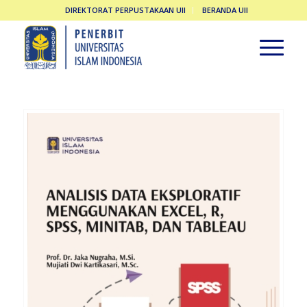
DIREKTORAT PERPUSTAKAAN UII
BERANDA UII