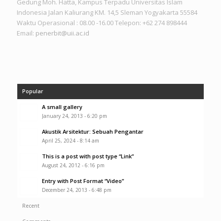
Gedung Moh. Hatta, Kampus Terpadu Universitas Islam
Indonesia Jalan Kaliurang KM. 14,5 Sleman Yogyakarta 55584
Waktu Operasional : 08.00 -16.00 Telepon: +62 274 898444
Email:
penerbit@uii.ac.id
Popular
A small gallery
January 24, 2013 - 6:20 pm
Akustik Arsitektur: Sebuah Pengantar
April 25, 2024 - 8:14 am
This is a post with post type “Link”
August 24, 2012 - 6:16 pm
Entry with Post Format “Video”
December 24, 2013 - 6:48 pm
Recent