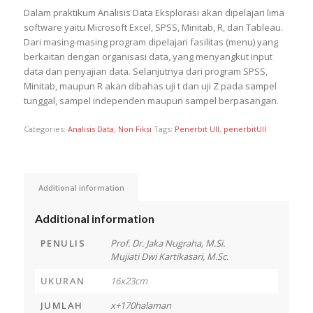
Dalam praktikum Analisis Data Eksplorasi akan dipelajari lima
software yaitu Microsoft Excel, SPSS, Minitab, R, dan Tableau.
Dari masing-masing program dipelajari fasilitas (menu) yang
berkaitan dengan organisasi data, yang menyangkut input
data dan penyajian data. Selanjutnya dari program SPSS,
Minitab, maupun R akan dibahas uji t dan uji Z pada sampel
tunggal, sampel independen maupun sampel berpasangan.
Categories:
Analisis Data
,
Non Fiksi
Tags:
Penerbit UII
,
penerbitUII
Additional information
Additional information
PENULIS
Prof. Dr. Jaka Nugraha, M.Si.
Mujiati Dwi Kartikasari, M.Sc.
UKURAN
16x23cm
JUMLAH
x+170halaman