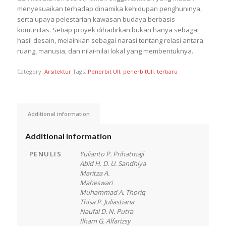
menyesuaikan terhadap dinamika kehidupan penghuninya,
serta upaya pelestarian kawasan budaya berbasis
komunitas. Setiap proyek dihadirkan bukan hanya sebagai
hasil desain, melainkan sebagai narasi tentang relasi antara
ruang, manusia, dan nilai-nilai lokal yang membentuknya.
Category:
Arsitektur
Tags:
Penerbit UII
,
penerbitUII
,
terbaru
Additional information
Additional information
PENULIS
Yulianto P. Prihatmaji
Abid H. D. U. Sandhiya
Maritza A.
Maheswari
Muhammad A. Thoriq
Thisa P. Juliastiana
Naufal D. N. Putra
Ilham G. Alfarizsy