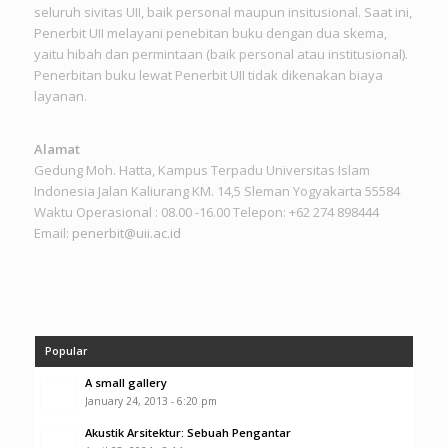
seluruh sivitas UII, baik personal maupun insitusional. Saat ini,
Penerbit UII melayani penebitan buku dengan dua skema,
yaitu hibah dan permintaan (baik personal atau institusional).
Penerbitan buku lewat Penerbit UII tidak dikenakan biaya
layanan.
Alamat
Gedung Moh. Hatta, Kampus Terpadu Universitas Islam
Indonesia Jalan Kaliurang KM. 14,5 Sleman Yogyakarta 55584
Waktu Operasional : 08.00 -16.00 Telepon: +62 274 898444
Email:
penerbit@uii.ac.id
Popular
A small gallery
January 24, 2013 - 6:20 pm
Akustik Arsitektur: Sebuah Pengantar