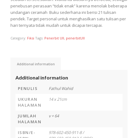
penebusan perasaan “tidak enak” karena menolak beberapa
undangan ceramah Buku sederhana ini berisi 21 tulisan
pendek. Target personal untuk menghasilkan satu tulisan per
hari ternyata tidak mudah untuk dicapai tercapai.
Category:
Fiksi
Tags:
Penerbit UII
,
penerbitUII
Additional information
Additional information
PENULIS
Fathul Wahid
UKURAN
14 x 21cm
HALAMAN
JUMLAH
v + 64
HALAMAN
ISBN/E-
978-602-450-911-8 /