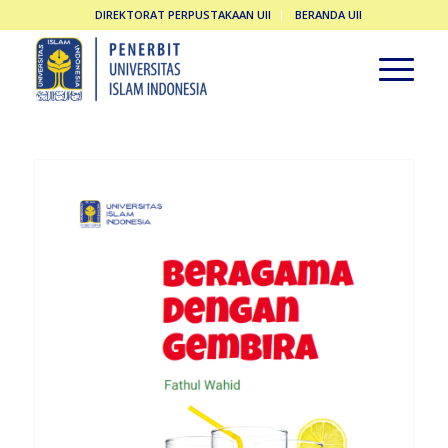
DIREKTORAT PERPUSTAKAAN UII
BERANDA UII