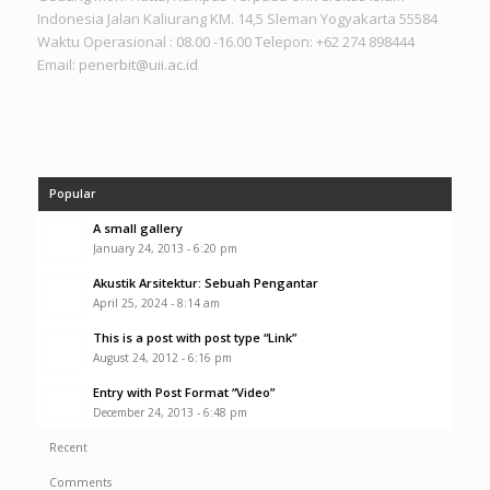
Indonesia Jalan Kaliurang KM. 14,5 Sleman Yogyakarta 55584
Waktu Operasional : 08.00 -16.00 Telepon: +62 274 898444
Email:
penerbit@uii.ac.id
Popular
A small gallery
January 24, 2013 - 6:20 pm
Akustik Arsitektur: Sebuah Pengantar
April 25, 2024 - 8:14 am
This is a post with post type “Link”
August 24, 2012 - 6:16 pm
Entry with Post Format “Video”
December 24, 2013 - 6:48 pm
Recent
Comments