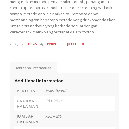
menguraikan metode pengambilan contoh, penanganan
contoh uji, preparasi conoth uji, metode screening narkotika,
sampai metode analisis narkotika. Pembaca dapat
membandingkan beberapa metode yang direkomendasikan
untuk jenis narkotia yang berbeda sesuai dengan
karakteristik matrik yang terdapat dalam contoh.
Category:
Farmasi
Tags:
Penerbit UII
,
penerbitUII
Additional information
Additional information
PENULIS
Yulirohyami
UKURAN
16 x 23cm
HALAMAN
JUMLAH
xviii + 210
HALAMAN