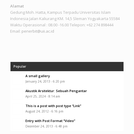
Alamat
Gedung Moh. Hatta, Kampus Terpadu Universitas Islam
Indonesia Jalan Kaliurang KM. 14,5 Sleman Yogyakarta 55584
Waktu Operasional : 08.00 -16.00 Telepon: +62 274 898444
Email:
penerbit@uii.ac.id
Popular
A small gallery
January 24, 2013 - 6:20 pm
Akustik Arsitektur: Sebuah Pengantar
April 25, 2024 - 8:14 am
This is a post with post type “Link”
August 24, 2012 - 6:16 pm
Entry with Post Format “Video”
December 24, 2013 - 6:48 pm