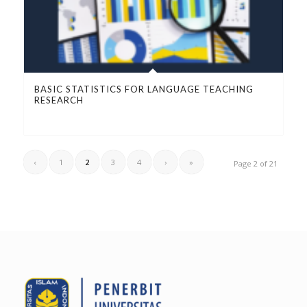
BASIC STATISTICS FOR LANGUAGE TEACHING
RESEARCH
‹
1
2
3
4
›
»
Page 2 of 21